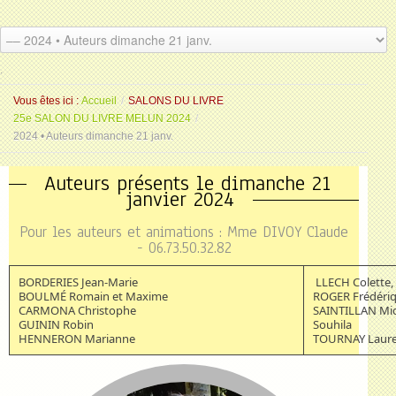
.
.
Vous êtes ici :
Accueil
/
SALONS DU LIVRE
25e SALON DU LIVRE MELUN 2024
/
2024 • Auteurs dimanche 21 janv.
Auteurs présents le dimanche 21
janvier 2024
Pour les auteurs et animations : Mme DIVOY Claude
- 06.73.50.32.82
BORDERIES Jean-Marie
LLECH Colette,
BOULMÉ Romain et Maxime
ROGER Frédéri
CARMONA Christophe
SAINTILLAN Mic
GUININ Robin
Souhila
HENNERON Marianne
TOURNAY Laur