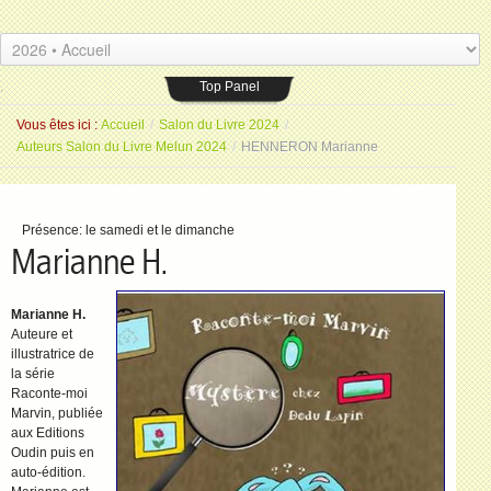
Les Amis du livre
Espace Saint-Jean
.
26 placeSaint-Jean 77000 Melun
.
Top Panel
Vous êtes ici :
Accueil
/
Salon du Livre 2024
/
Auteurs Salon du Livre Melun 2024
/
HENNERON Marianne
Présence:
le samedi et le dimanche
Marianne H.
Marianne H.
Auteure et
illustratrice de
la série
Raconte-moi
Marvin, publiée
aux Editions
Oudin puis en
auto-édition.