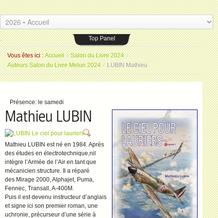
Les Amis du livre
.
Espace Saint-Jean
26 placeSaint-Jean 77000 Melun
.
Top Panel
Vous êtes ici :
Accueil
/
Salon du Livre 2024
/
Auteurs Salon du Livre Melun 2024
/
LUBIN Mathieu
Présence:
le samedi
Mathieu LUBIN
Mathieu LUBIN est né en 1984. Après
des études en électrotechnique,nil
intègre l’Armée de l’Air en tant que
mécanicien structure. Il a réparé
des Mirage 2000, Alphajet, Puma,
Fennec, Transall, A-400M.
Puis il est devenu instructeur d’anglais
et signe ici son premier roman, une
uchronie, précurseur d’une série à