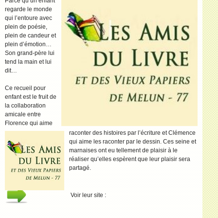
Parce qu’un enfant
regarde le monde
qui l’entoure avec
plein de poésie,
plein de candeur et
plein d’émotion…
Son grand-père lui
tend la main et lui
dit…
Ce recueil pour
enfant est le fruit de
la collaboration
amicale entre
Florence qui aime
raconter des histoires par l’écriture et Clémence
qui aime les raconter par le dessin. Ces seine et
marnaises ont eu tellement de plaisir à le
réaliser qu’elles espèrent que leur plaisir sera
partagé.
Voir leur site :