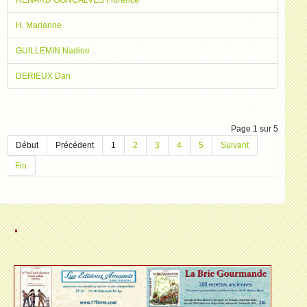
RENARD GONCALVES Florence
H. Marianne
GUILLEMIN Nadine
DERIEUX Dan
Page 1 sur 5
Début
Précédent
1
2
3
4
5
Suivant
Fin
.