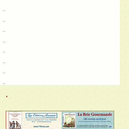
...
...
...
...
...
...
...
...
.