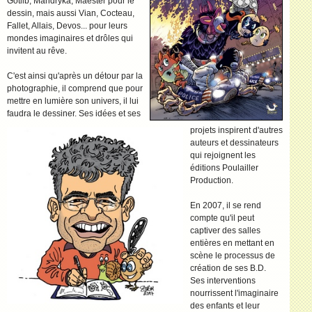
Gotlib, Mandryka, Maëster pour le
dessin, mais aussi Vian, Cocteau,
Fallet, Allais, Devos... pour leurs
mondes imaginaires et drôles qui
invitent au rêve.
C'est ainsi qu'après un détour par la
photographie, il comprend que pour
mettre en lumière son univers, il lui
faudra le dessiner. Ses idées et ses
projets inspirent d'autres
auteurs et dessinateurs
qui rejoignent les
éditions Poulailler
Production.
En 2007, il se rend
compte qu'il peut
captiver des salles
entières en mettant en
scène le processus de
création de ses B.D.
Ses interventions
nourrissent l'imaginaire
des enfants et leur