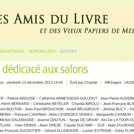
NOS AUTEURS
/
AUTEURS 2015
/
AUTEURS
 dédicacé aux salons
ion : vendredi 13 décembre 2013 14:45
Écrit par Chantal
Affichages : 1420
ER – Patrick ARDUISE – Catherine ARMESSENS-GOUJOUT - Jean-Pierre AUDEBER
s-Henri BERNARD – Christophe BEYELER - Chantal BIROLO – Jean-François BLA
cent BOUTON - Jean-Paul BROUCHON - André BRUGIROUX – Jérôme BUCY – P
RMONA – François CAVANNA - Aline CESPEDES-VIGNES – Marguerite CHAMON –
 Michel DALEMAGNE - Jeanne DAUTUN – Serge DE GRAAF - Alix De LA TOUR D
NTLHAC - Yvan DIONIS – Alain DREZE - Claude DUCAMP – DUF - Alain DUGRAN
s-François DUSSOTIER – Gérard ELLEBOODE – Lucien ESTRADE – Eddy FLORE