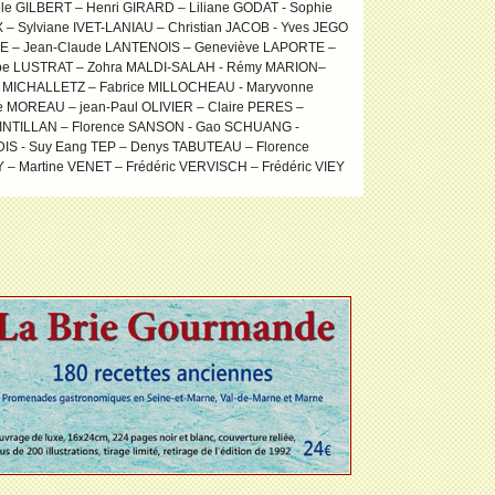
 GILBERT – Henri GIRARD – Liliane GODAT - Sophie
 Sylviane IVET-LANIAU – Christian JACOB - Yves JEGO
HE – Jean-Claude LANTENOIS – Geneviève LAPORTE –
ippe LUSTRAT – Zohra MALDI-SALAH - Rémy MARION–
n MICHALLETZ – Fabrice MILLOCHEAU - Maryvonne
re MOREAU – jean-Paul OLIVIER – Claire PERES –
AINTILLAN – Florence SANSON - Gao SCHUANG -
DIS - Suy Eang TEP – Denys TABUTEAU – Florence
– Martine VENET – Frédéric VERVISCH – Frédéric VIEY