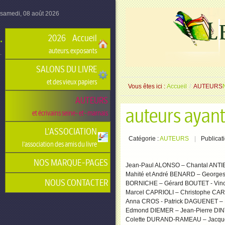
samedi, 08 août 2026
.
2026 • Accueil
auteurs, exposants
.
SALONS DU LIVRE
et des vieux papiers
Vous êtes ici :
Accueil
/
AUTEURS
AUTEURS
auteurs ayant
et écrivains seine-et-marnais
L'ASSOCIATION
Catégorie :
AUTEURS
Publicat
l'association des amis du livre
NOS MARQUE-PAGES
Jean-Paul ALONSO – Chantal ANTI
Mahité et André BENARD – George
NOUS CONTACTER
BORNICHE – Gérard BOUTET - Vin
Marcel CAPRIOLI – Christophe CA
Anna CROS - Patrick DAGUENET –
Edmond DIEMER – Jean-Pierre DI
Colette DURAND-RAMEAU – Jacque