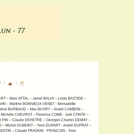
8
T – Marc ATTAL – Jamel BALHI – Linda BASTIDE –
VIN – Martine BONNIEUX-VENET - Bernadette
atrick BURBAUD – Max BUVRY – André CAMBON –
 Michèle CHEVROT – Florence COME - Joël CONTE –
U PIN – Claude DEHETRE – Georges-Charles DEMAY –
D – Michel DUMONT – Yvon DUPART - André DUPRAT –
NTIN – Claude FRADKIN - FRANCOIS - Yves