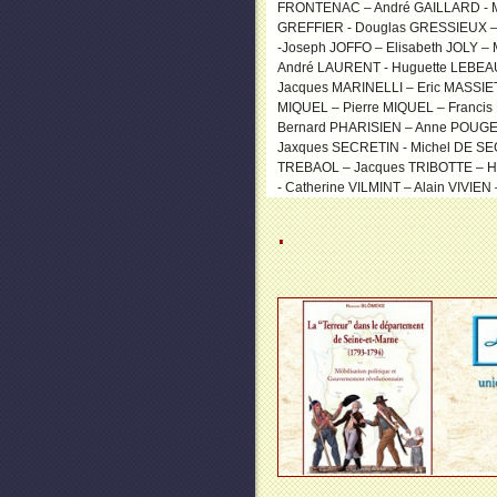
FRONTENAC – André GAILLARD - Mo
GREFFIER - Douglas GRESSIEUX – 
-Joseph JOFFO – Elisabeth JOLY 
André LAURENT - Huguette LEBEAU
Jacques MARINELLI – Eric MASSIE
MIQUEL – Pierre MIQUEL – Francis
Bernard PHARISIEN – Anne POUGET
Jaxques SECRETIN - Michel DE SE
TREBAOL – Jacques TRIBOTTE – Hél
- Catherine VILMINT – Alain VIVIE
.