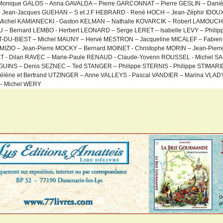
nique GALOS – Anna GAVALDA – Pierre GARCONNAT – Pierre GESLIN – Danièle
Jean-Jacques GUEHAN – S et J.F HEBRARD - René HOCH – Jean-Zéphir IDOUX –
– Michel KAMIANECKI - Gaston KELMAN – Nathalie KOVARCIK – Robert LAMOUC
 – Bernard LEMBO - Herbert LEONARD – Serge LERET – Isabelle LEVY – Phil
T-DU-BIEST – Michel MAUNY – Hervé MESTRON – Jacqueline MICALEF – Fabie
 MIZIO – Jean-Pierre MOCKY – Bernard MOINET - Christophe MORIN – Jean-Pier
 - Dilan RAVEC – Marie-Paule RENAUD - Claude-Yovenn ROUSSEL - Michel S
GUINS – Denis SEZNEC – Ted STANGER – Philippe STERNIS - Philippe STIMARI
ène et Bertrand UTZINGER – Anne VALLEYS - Pascal VANDIER – Marina VLADY 
N – Michel WERY