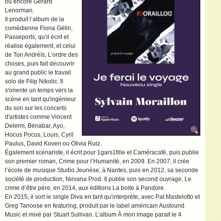
ou encore Gérard
Lenorman.
Il produit l’album de la
comédienne Fiona Gélin,
Passeports, qu’il écrit et
réalise également, et celui
de Ton Andréïs, L’ordre des
choses, puis fait découvrir
au grand public le travail
solo de Filip Nikolic. Il
s'oriente un temps vers la
scène en tant qu'ingénieur
du son sur les concerts
d'artistes comme Vincent
Delerm, Bénabar, Ayo,
Hocus Pocus, Louis, Cyril
Paulus, David Koven ou Olivia Ruiz.
Également scénariste, il écrit pour 1gars1fille et Caméracafé, puis publie
son premier roman, Crime pour l’Humanité, en 2009. En 2007, il crée
l’école de musique Studio Jeunèse, à Nantes, puis en 2012, sa seconde
société de production, Nirvana Prod. Il publie son second ouvrage, Le
crime d’être père, en 2014, aux éditions La boite à Pandore.
En 2015, il sort le single Diva en tant qu’interprète, avec Pat Mastelotto et
Greg Tanoose en featuring, produit par le label américain Austound
Music et mixé par Stuart Sullivan. L’album À mon image parait le 4