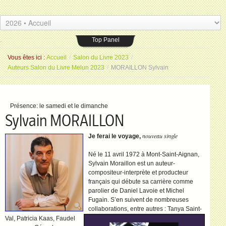
Les Amis du livre
Espace Saint-Jean
.
26 placeSaint-Jean 77000 Melun
.
Top Panel
Vous êtes ici :
Accueil
/
Salon du Livre 2023
/
Auteurs Salon du Livre Melun 2023
/
MORAILLON Sylvain
Présence:
le samedi et le dimanche
Sylvain MORAILLON
nouveau single
Je ferai le voyage,
Né le 11 avril 1972 à Mont-Saint-Aignan,
Sylvain Moraillon est un auteur-
compositeur-interprète et producteur
français qui débute sa carrière comme
parolier de Daniel Lavoie et Michel
Fugain. S’en suivent de nombreuses
collaborations, entre autres : Tanya Saint-
Val, Patricia Kaas, Faudel