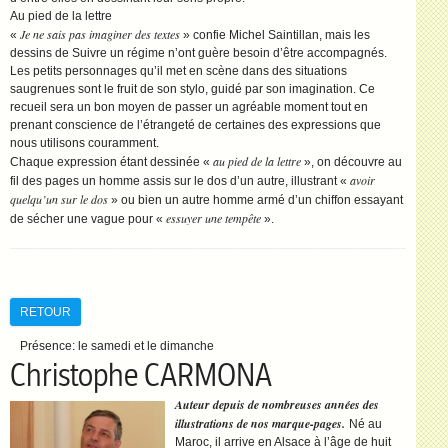
Au pied de la lettre
Je ne sais pas imaginer des textes
«
» confie Michel Saintillan, mais les
dessins de Suivre un régime n’ont guère besoin d’être accompagnés.
Les petits personnages qu’il met en scène dans des situations
saugrenues sont le fruit de son stylo, guidé par son imagination. Ce
recueil sera un bon moyen de passer un agréable moment tout en
prenant conscience de l’étrangeté de certaines des expressions que
nous utilisons couramment.
au pied de la lettre
Chaque expression étant dessinée «
», on découvre au
avoir
fil des pages un homme assis sur le dos d’un autre, illustrant «
quelqu’un sur le dos
» ou bien un autre homme armé d’un chiffon essayant
essuyer une tempête
de sécher une vague pour «
».
RETOUR
Présence:
le samedi et le dimanche
Christophe CARMONA
Auteur depuis de nombreuses années des
illustrations de nos marque-pages.
Né au
Maroc, il arrive en Alsace à l’âge de huit