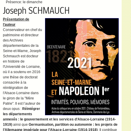
Présence:
le dimanche
Joseph SCHMAUCH
Présentation de
l’auteur
Conservateur en chef du
patrimoine et directeur
des Archives
départementales de la
Seine-et-Marne, Joseph
Schmauch est docteur
en histoire de
l'Université de Lorraine,
où il a soutenu en 2016
une thèse de doctorat
consacrée à la
réintégration de
l'Alsace-Lorraine dans
le giron de la "Mère
Patrie". Il est l’auteur de
deux opus :
Réintégrer
les départements
annexés : le gouvernement et les services d’Alsace-Lorraine (1914-
1919)
ainsi que
Germanisation, partition ou autonomie : les projets de
l’Allemagne impériale pour l’Alsace-Lorraine (1914-1918)
. Il contribue