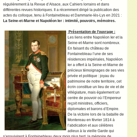
régulièrement à la Revue d’Alsace, aux Cahiers lorrains et dans
différentes revues historiques. Il a récemment dirigé la publication des
actes du colloque, tenu à Fontainebleau et Dammarie-lès-Lys en 2021 :
La Seine-et-Marne et Napoléon Ier : intimité, pouvoirs, mémoires.
Présentation de l’ouvrage :
Les liens entre Napoléon Ier et la
Seine-et-Marne sont nombreux.
En faisant du château de
Fontainebleau l’une de ses
résidences impériales, Napoléon
Ier a offert à la Seine-et-Marne de
précieux témoignages de ses vies
privée et politique : joyau du
patrimoine de notre territoire, cet
écrin constitue un lieu de vie et de
villégiature, mais également un
centre de pouvoir où l’Empereur
reçoit ministres, officiers,
diplomates et barons d’Empire.
De la victoire lors de la bataille de
Montereau en février 1814 à
l’abdication et aux célèbres
adieux à la vieille Garde qui
s’ensuivirent à Fontainebleau deux mois plus tard, la mémoire de