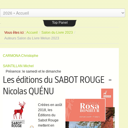
Les Amis du livre
.
Espace Saint-Jean
26 placeSaint-Jean 77000 Melun
.
Top Panel
Vous êtes ici :
Accueil
/
Salon du Livre 2023
/
Auteurs Salon du Livre Melun 2023
CARMONA Christophe
SAINTILLAN Michel
Présence:
le samedi et le dimanche
Les éditions du SABOT ROUGE -
Nicolas QUÉNU
Créées en août
2018, les
Éditions du
Sabot Rouge
mettent en