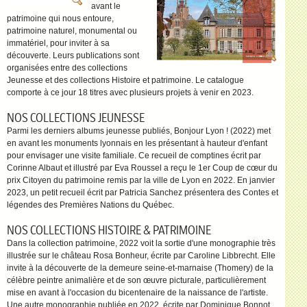
avant le
patrimoine qui nous entoure,
patrimoine naturel, monumental ou
immatériel, pour inviter à sa
découverte. Leurs publications sont
organisées entre des collections
Jeunesse et des collections Histoire et patrimoine. Le catalogue
comporte à ce jour 18 titres avec plusieurs projets à venir en 2023.
NOS COLLECTIONS JEUNESSE
Parmi les derniers albums jeunesse publiés, Bonjour Lyon ! (2022) met
en avant les monuments lyonnais en les présentant à hauteur d'enfant
pour envisager une visite familiale. Ce recueil de comptines écrit par
Corinne Albaut et illustré par Eva Roussel a reçu le 1er Coup de cœur du
prix Citoyen du patrimoine remis par la ville de Lyon en 2022. En janvier
2023, un petit recueil écrit par Patricia Sanchez présentera des Contes et
légendes des Premières Nations du Québec.
NOS COLLECTIONS HISTOIRE & PATRIMOINE
Dans la collection patrimoine, 2022 voit la sortie d'une monographie très
illustrée sur le château Rosa Bonheur, écrite par Caroline Libbrecht. Elle
invite à la découverte de la demeure seine-et-marnaise (Thomery) de la
célèbre peintre animalière et de son œuvre picturale, particulièrement
mise en avant à l'occasion du bicentenaire de la naissance de l'artiste.
Une autre monographie publiée en 2022, écrite par Dominique Bonnot,