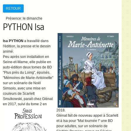
RETOUR
Présence:
le dimanche
PYTHON Isa
Isa PYTHON
a travaillé dans
l'édition, la presse et le dessin
animé.
Peu après son installation en
Seine-et-Marne, elle publie en
auto-édition deux tomes de BD
"Plus près du Loing", épuisés.
"Mémoires de Marie-Antoinette"
sur un scénario de Noël
Simsolo, avec une mise en
couleurs de Scarlett
Smulkowski, parait chez Glénat
en 2017, suivi du tome 2 en
2018.
Glénat fait de nouveau appel à Scarlett
et à Isa pour "Mal tournée !" une BD
pour adultes, sur un scénario de