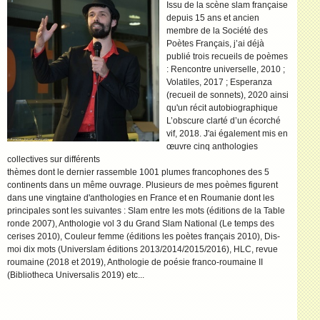
Issu de la scène slam française
depuis 15 ans et ancien
membre de la Société des
Poètes Français, j’ai déjà
publié trois recueils de poèmes
: Rencontre universelle, 2010 ;
Volatiles, 2017 ; Esperanza
(recueil de sonnets), 2020 ainsi
qu'un récit autobiographique
L’obscure clarté d’un écorché
vif, 2018. J'ai également mis en
œuvre cinq anthologies
collectives sur différents
thèmes dont le dernier rassemble 1001 plumes francophones des 5
continents dans un même ouvrage. Plusieurs de mes poèmes figurent
dans une vingtaine d'anthologies en France et en Roumanie dont les
principales sont les suivantes : Slam entre les mots (éditions de la Table
ronde 2007), Anthologie vol 3 du Grand Slam National (Le temps des
cerises 2010), Couleur femme (éditions les poètes français 2010), Dis-
moi dix mots (Universlam éditions 2013/2014/2015/2016), HLC, revue
roumaine (2018 et 2019), Anthologie de poésie franco-roumaine II
(Bibliotheca Universalis 2019) etc...