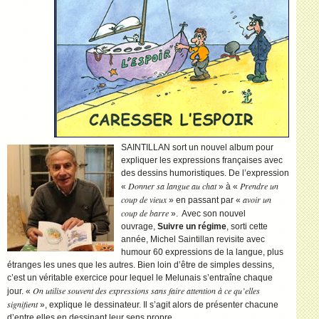
SAINTILLAN sort un nouvel album pour
expliquer les expressions françaises avec
des dessins humoristiques. De l’expression
Donner sa langue au chat
Prendre un
«
» à «
coup de vieux
avoir un
» en passant par «
coup de barre
». Avec son nouvel
ouvrage,
Suivre un régime
, sorti cette
année, Michel Saintillan revisite avec
humour 60 expressions de la langue, plus
étranges les unes que les autres. Bien loin d’être de simples dessins,
c’est un véritable exercice pour lequel le Melunais s’entraîne chaque
On utilise souvent des expressions sans faire attention à ce qu’elles
jour. «
signifient
», explique le dessinateur. Il s’agit alors de présenter chacune
d’entre elles en dessinant leur sens propre.