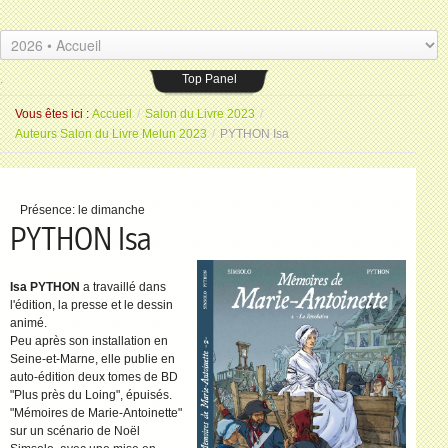
Les Amis du livre
.
Espace Saint-Jean
26 placeSaint-Jean 77000 Melun
.
Top Panel
Vous êtes ici :
Accueil
/
Salon du Livre 2023
/
Auteurs Salon du Livre Melun 2023
/
PYTHON Isa
Présence:
le dimanche
PYTHON Isa
Isa PYTHON
a travaillé dans
l'édition, la presse et le dessin
animé.
Peu après son installation en
Seine-et-Marne, elle publie en
auto-édition deux tomes de BD
"Plus près du Loing", épuisés.
"Mémoires de Marie-Antoinette"
sur un scénario de Noël