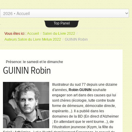
Les Amis du livre
Espace Saint-Jean
.
26 placeSaint-Jean 77000 Melun
.
Top Panel
Vous êtes ici :
Accueil
/
Salon du Livre 2022
/
Auteurs Salon du Livre Melun 2022
/
GUININ Robin
Présence:
le samedi et le dimanche
GUININ Robin
Illustrateur du sud 77 depuis une dizaine
d'années,
Robin GUININ
souhaite
engager son art dans des causes qui lui
sont chères (écologie, lutte contre toute
forme de démesure, démocratie directe,
espéranto...). Il a publié dans les
domaines de la BD (En direct d'Alzheimer
; En attendant que le vent tourne...), de
l'illustration jeunesse (Kyym, la fête du