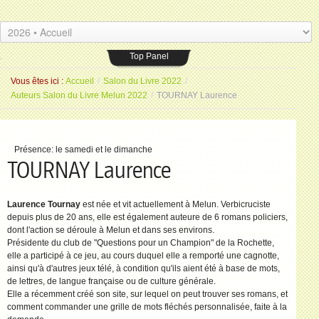
Les Amis du livre
Espace Saint-Jean
.
26 placeSaint-Jean 77000 Melun
.
Top Panel
Vous êtes ici :
Accueil
/
Salon du Livre 2022
/
Auteurs Salon du Livre Melun 2022
/
TOURNAY Laurence
Présence:
le samedi et le dimanche
TOURNAY Laurence
Laurence Tournay
est née et vit actuellement à Melun. Verbicruciste
depuis plus de 20 ans, elle est également auteure de 6 romans policiers,
dont l'action se déroule à Melun et dans ses environs.
Présidente du club de "Questions pour un Champion" de la Rochette,
elle a participé à ce jeu, au cours duquel elle a remporté une cagnotte,
ainsi qu'à d'autres jeux télé, à condition qu'ils aient été à base de mots,
de lettres, de langue française ou de culture générale.
Elle a récemment créé son site, sur lequel on peut trouver ses romans, et
comment commander une grille de mots fléchés personnalisée, faite à la