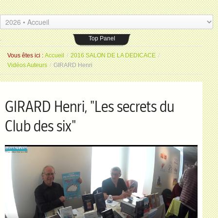
Les Amis du livre
Espace Saint-Jean
.
26 placeSaint-Jean 77000 Melun
.
Top Panel
Vous êtes ici :
Accueil
/
2016 SALON DE LA DEDICACE
/
Vidéos Auteurs
/
GIRARD Henri
GIRARD Henri, "Les secrets du
Club des six"