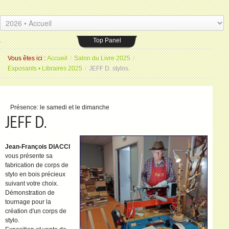
Les Amis du livre
Espace Saint-Jean
.
26 placeSaint-Jean 77000 Melun
.
Top Panel
Vous êtes ici :
Accueil
/
Salon du Livre 2025
/
Exposants • Libraires 2025
/
JEFF D. stylos.
Présence:
le samedi et le dimanche
JEFF D.
Jean-François DIACCI
vous présente sa
fabrication de corps de
stylo en bois précieux
suivant votre choix.
Démonstration de
tournage pour la
création d'un corps de
stylo.