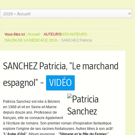
.
.
Vous êtes ici :
Accueil
/
AUTEURS
NOS AUTEURS
/
SALON DE LA DEDICACE 2016
/
SANCHEZ Patricia
SANCHEZ Patricia, "Le marchand
espagnol" -
VIDÉO
Patricia Sanchez est née à Béziers
en 1968 et vit en Seine-et-Marne
depuis douze ans. Professeur de
français, elle se consacre également
à l'écriture de romans. Son premier roman d'inspiration fantastique
explore l'origine de ses racines Andalouses. Autres titres à son actif :
"
L'Aube d'été
". Album jeunesse : "
Slimane et la fille du Fennec
"