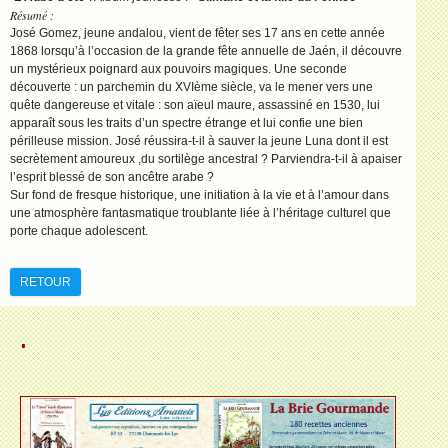
Résumé :
José Gomez, jeune andalou, vient de fêter ses 17 ans en cette année
1868 lorsqu’à l’occasion de la grande fête annuelle de Jaén, il découvre
un mystérieux poignard aux pouvoirs magiques. Une seconde
découverte : un parchemin du XVIème siècle, va le mener vers une
quête dangereuse et vitale : son aïeul maure, assassiné en 1530, lui
apparaît sous les traits d’un spectre étrange et lui confie une bien
périlleuse mission. José réussira-t-il à sauver la jeune Luna dont il est
secrètement amoureux ,du sortilège ancestral ? Parviendra-t-il à apaiser
l’esprit blessé de son ancêtre arabe ?
Sur fond de fresque historique, une initiation à la vie et à l’amour dans
une atmosphère fantasmatique troublante liée à l’héritage culturel que
porte chaque adolescent.
RETOUR
.