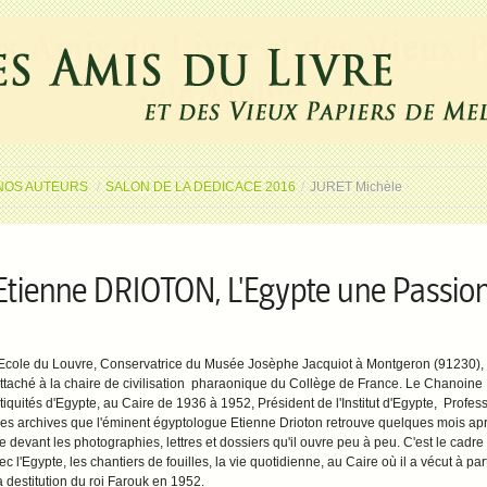
NOS AUTEURS
/
SALON DE LA DEDICACE 2016
/
JURET Michèle
Etienne DRIOTON, L'Egypte une Passio
'Ecole du Louvre, Conservatrice du Musée Josèphe Jacquiot à Montgeron (91230)
ttaché à la chaire de civilisation pharaonique du Collège de France. Le Chanoine 
iquités d'Egypte, au Caire de 1936 à 1952, Président de l'Institut d'Egypte, Profes
es archives que l'éminent égyptologue Etienne Drioton retrouve quelques mois aprè
 devant les photographies, lettres et dossiers qu'il ouvre peu à peu. C'est le cadre f
c l'Egypte, les chantiers de fouilles, la vie quotidienne, au Caire où il a vécut à 
a destitution du roi Farouk en 1952.