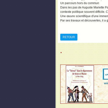
Un parcours hors du commun
Dans les pas de Auguste Mariette Pa
contexte politique souvent difficile.
Une œuvre scientifique d'une immen
Par ses travaux et découvertes, il a
RETOUR
.