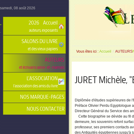
samedi, 08 août 2026
.
2026 • Accueil
auteurs, exposants
.
SALONS DU LIVRE
et des vieux papiers
Vous êtes ici :
Accueil
/
AUTEURS
AUTEURS
et écrivains seine-et-marnais
JURET Michèle, "
L'ASSOCIATION
l'association des amis du livre
NOS MARQUE-PAGES
Diplômée d'études supérieures de l
Préface Olivier Perdu Egyptologue a
NOUS CONTACTER
Directeur Général du Service des ant
Cette biographie se dévide au fil d
demeure, les souvenirs refont surface
professeur, ses premiers contacts ave
des Antiquités égyptiennes jusqu'à l